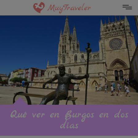
MuyTraveler
Qué ver en Burgos en dos
días