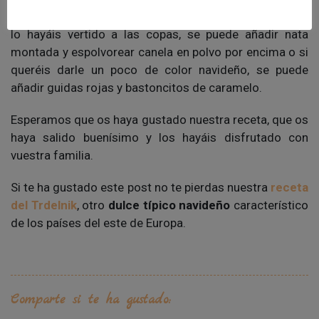
Para su presentación hay muchas formas. Una vez que
lo hayáis vertido a las copas, se puede añadir nata
montada y espolvorear canela en polvo por encima o si
queréis darle un poco de color navideño, se puede
añadir guidas rojas y bastoncitos de caramelo.
Esperamos que os haya gustado nuestra receta, que os
haya salido buenísimo y los hayáis disfrutado con
vuestra familia.
Si te ha gustado este post no te pierdas nuestra
receta
del Trdelnik
, otro
dulce típico navideño
característico
de los países del este de Europa.
Comparte si te ha gustado: