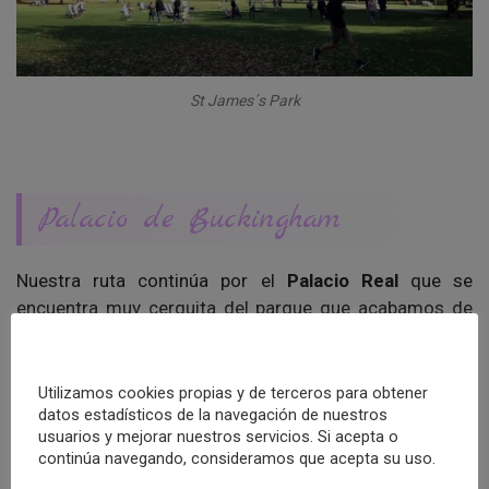
St James´s Park
Palacio de Buckingham
Nuestra ruta continúa por el
Palacio Real
que se
encuentra muy cerquita del parque que acabamos de
visitar.
¿A que no sabíais que al principio era un hotel?. Fue
Utilizamos cookies propias y de terceros para obtener
construido para John Sheffield, duque de Buckingham y
datos estadísticos de la navegación de nuestros
usuarios y mejorar nuestros servicios. Si acepta o
Normanby, aunque más tarde el Rey Jorge III lo
continúa navegando, consideramos que acepta su uso.
convirtió en su residencia.