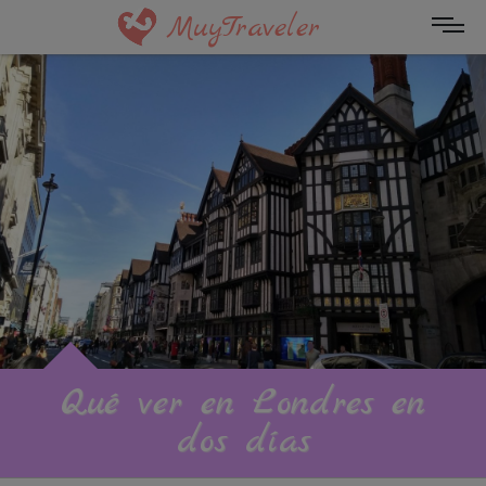
MuyTraveler
Qué ver en Londres en
dos días