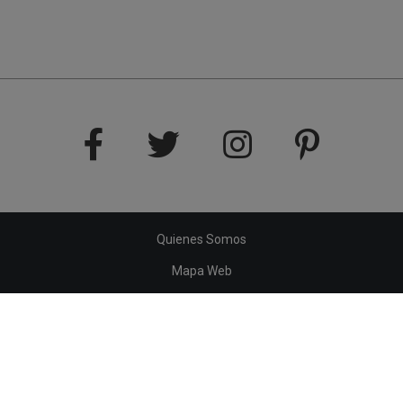
Quienes Somos
Mapa Web
Política de Cookies
Aviso legal
Copyright © 2020 - 2026. Todos los derechos reservados.
Creado por
Indalpro
.