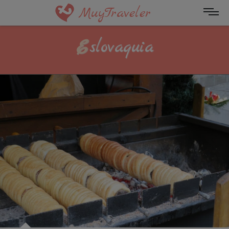
MuyTraveler
Eslovaquia