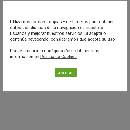
Trdelnik
Utilizamos cookies propias y de terceros para obtener
datos estadísticos de la navegación de nuestros
El Trdelnik, a parte de ser un nombre bastante difícil
usuarios y mejorar nuestros servicios. Si acepta o
de pronunciar, es un dulce típico de Eslovaquia. Aún
continúa navegando, consideramos que acepta su uso.
así, nos lo podemos encontrar en diferentes países de
Puede cambiar la configuración u obtener más
Europa del Este, como República Checa, Austria,
información en
Política de Cookies
.
Hungría o Alemania y sobre todo en la época
Navideña. En Navidad hay un...
ACEPTAR
Leer más