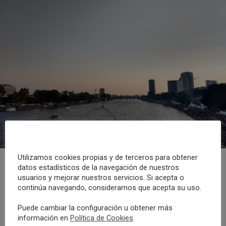
Utilizamos cookies propias y de terceros para obtener
datos estadísticos de la navegación de nuestros
Museum Embankment Festival
usuarios y mejorar nuestros servicios. Si acepta o
continúa navegando, consideramos que acepta su uso.
Museum Embankment Festival o Festival de la Ribera
Puede cambiar la configuración u obtener más
de los Museos, es uno de los eventos más grandes de
información en
Política de Cookies
.