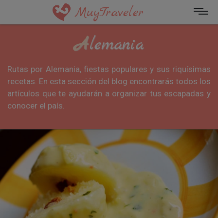
MuyTraveler
Alemania
Rutas por Alemania, fiestas populares y sus riquísimas
recetas. En esta sección del blog encontrarás todos los
artículos que te ayudarán a organizar tus escapadas y
conocer el país.