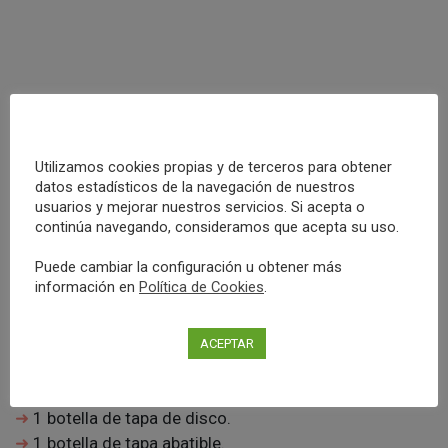
Utilizamos cookies propias y de terceros para obtener
datos estadísticos de la navegación de nuestros
Kit de 14 piezas de botellas
usuarios y mejorar nuestros servicios. Si acepta o
continúa navegando, consideramos que acepta su uso.
para viajar
Puede cambiar la configuración u obtener más
información en
Política de Cookies
.
Contiene
2 botellas de bomba.
ACEPTAR
1 botella de rodillo.
1 botella de spray.
1 botella de tapa de disco.
1 botella de tapa abatible.